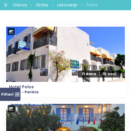
Ostrva
Grčka
Letovanje
Paros
11 dana
10 noci
Hotel Polos
Paros - Parikia
Filteri