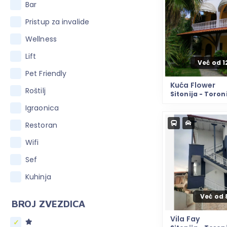
Bar
Pristup za invalide
Wellness
Lift
Već od 
Pet Friendly
Kuća Flower
Roštilj
Sitonija - Toron
Igraonica
Restoran
Wifi
Sef
Kuhinja
Već od 
BROJ ZVEZDICA
Vila Fay