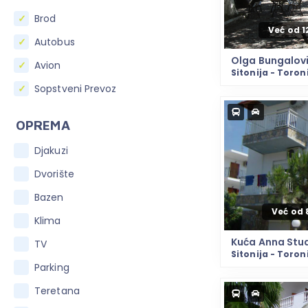
Brod
Već od 
Autobus
Olga Bungalov
Avion
Sitonija - Toron
Sopstveni Prevoz
OPREMA
Djakuzi
Dvorište
Bazen
Već od 
Klima
Kuća Anna Stud
TV
Sitonija - Toron
Parking
Teretana