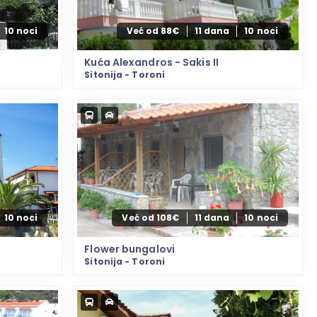
10 noci
Već od 88€
11 dana
10 noci
Kuća Alexandros - Sakis II
Sitonija - Toroni
10 noci
Već od 108€
11 dana
10 noci
Flower bungalovi
Sitonija - Toroni