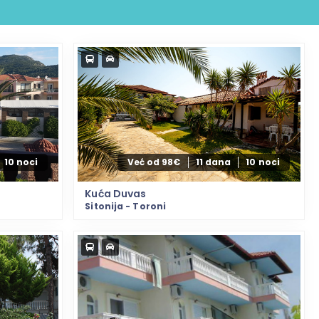
10 noci
Već od 98€
11 dana
10 noci
Kuća Duvas
Sitonija - Toroni