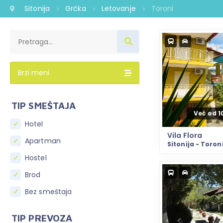
Sitonija
Grčka
Letovanje
Toroni
Brzi meni
TIP SMEŠTAJA
Već od 
Hotel
Vila Flora
Apartman
Sitonija - Toron
Hostel
Brod
Bez smeštaja
TIP PREVOZA