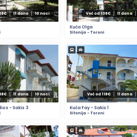
128€
11 dana
10 noci
Već od 108€
11 dana
i
Kuća Olga
i
Sitonija - Toroni
88€
11 dana
10 noci
Već od 118€
11 dana
ios - Sakis 3
Kuća Fay - Sakis 1
i
Sitonija - Toroni