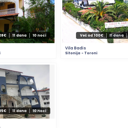
128€
11 dana
10 noci
Već od 100€
11 dana
Vila Badis
i
Sitonija - Toroni
85€
11 dana
10 noci