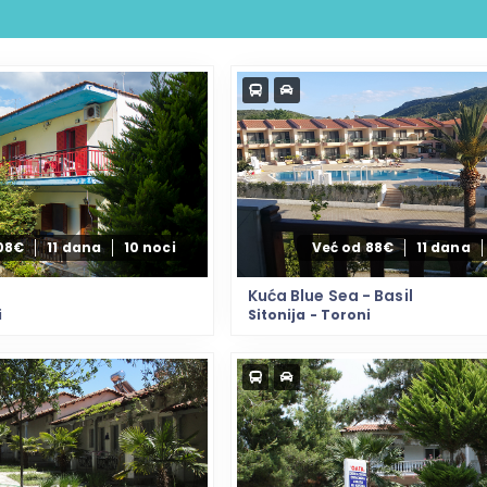
108€
11 dana
10 noci
Već od 88€
11 dana
Kuća Blue Sea - Basil
i
Sitonija - Toroni