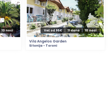
10 noci
Već od 95€
11 dana
10 noci
Vila Angelos Garden
Sitonija - Toroni