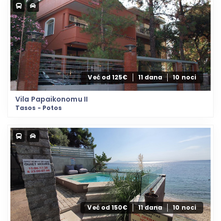
Već od 125€
11 dana
10 noci
Vila Papaikonomu II
Tasos - Potos
Već od 150€
11 dana
10 noci