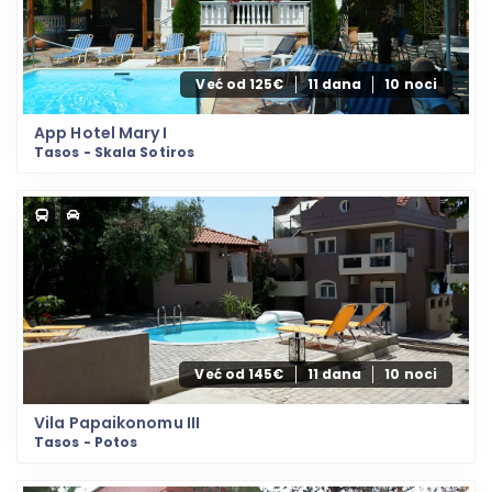
Već od 125€
11 dana
10 noci
App Hotel Mary I
Tasos - Skala Sotiros
Već od 145€
11 dana
10 noci
Vila Papaikonomu III
Tasos - Potos