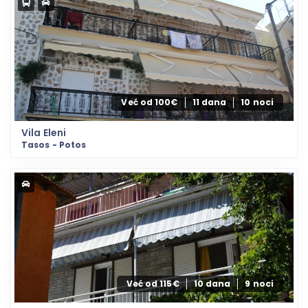
Već od 100€
11 dana
10 noci
Vila Eleni
Tasos - Potos
Već od 115€
10 dana
9 noci