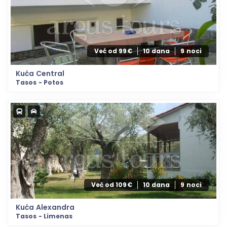
Već od 99€
10 dana
9 noci
Kuća Central
Tasos - Potos
Već od 109€
10 dana
9 noci
Kuća Alexandra
Tasos - Limenas