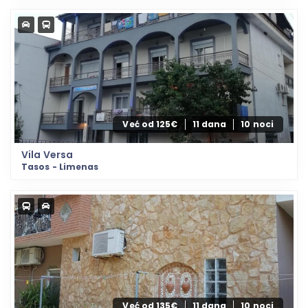
Već od 125€
11 dana
10 noci
Vila Versa
Tasos - Limenas
Već od 135€
11 dana
10 noci