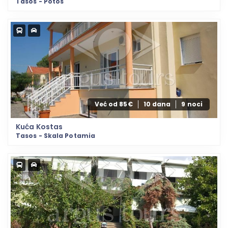
Tasos - Potos
Već od 85€
10 dana
9 noci
Kuća Kostas
Tasos - Skala Potamia