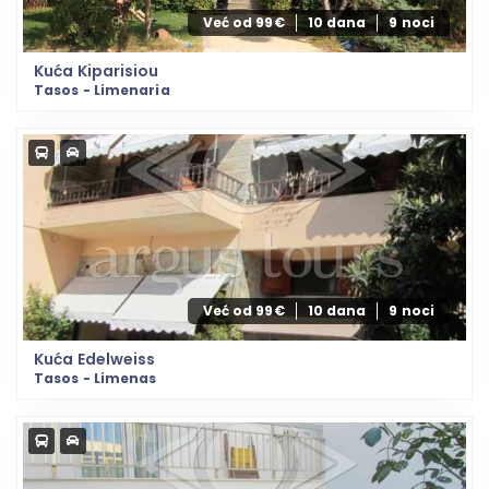
Već od 99€
10 dana
9 noci
Kuća Kiparisiou
Tasos - Limenaria
Već od 99€
10 dana
9 noci
Kuća Edelweiss
Tasos - Limenas