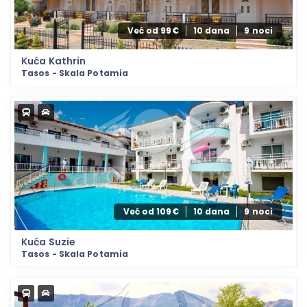
Već od 99€
10 dana
9 noci
Kuća Kathrin
Tasos - Skala Potamia
Već od 109€
10 dana
9 noci
Kuća Suzie
Tasos - Skala Potamia