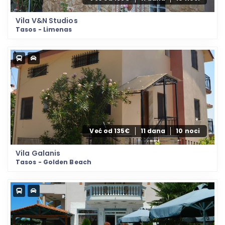
Vila V&N Studios
Tasos - Limenas
Već od 135€
11 dana
10 noci
Vila Galanis
Tasos - Golden Beach