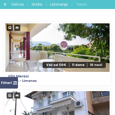
Ostrva
Grčka
Letovanje
Tasos
Već od 110€
11 dana
10 noci
Vila Meresi
Tasos - Limenas
Filteri