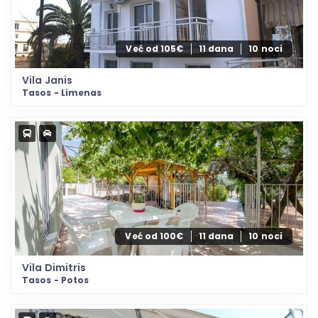
Već od 105€
11 dana
10 noci
Vila Janis
Tasos - Limenas
Već od 100€
11 dana
10 noci
Vila Dimitris
Tasos - Potos