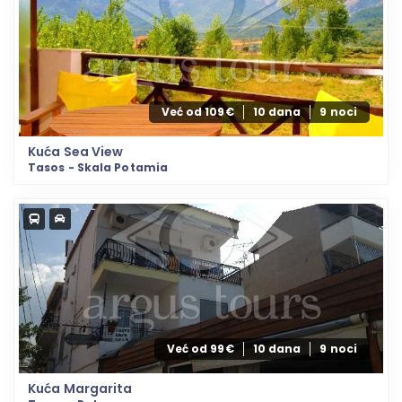
Već od 109€
10 dana
9 noci
Kuća Sea View
Tasos - Skala Potamia
Već od 99€
10 dana
9 noci
Kuća Margarita