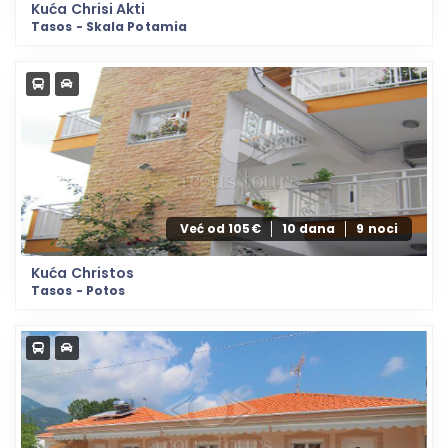
Kuća Chrisi Akti
Tasos - Skala Potamia
Već od 105€
10 dana
9 noci
Kuća Christos
Tasos - Potos