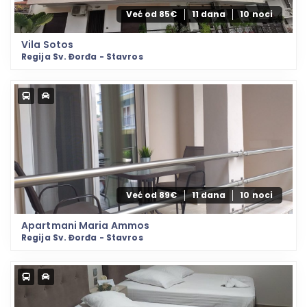
Već od 85€
11 dana
10 noci
Vila Sotos
Regija Sv. Đorđa - Stavros
Već od 89€
11 dana
10 noci
Apartmani Maria Ammos
Regija Sv. Đorđa - Stavros