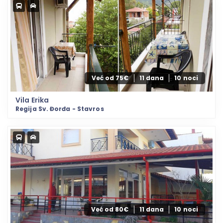
Već od 75€
11 dana
10 noci
Vila Erika
Regija Sv. Đorđa - Stavros
Već od 80€
11 dana
10 noci