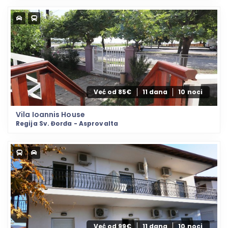
Već od 85€
11 dana
10 noci
Vila Ioannis House
Regija Sv. Đorđa - Asprovalta
Već od 99€
11 dana
10 noci