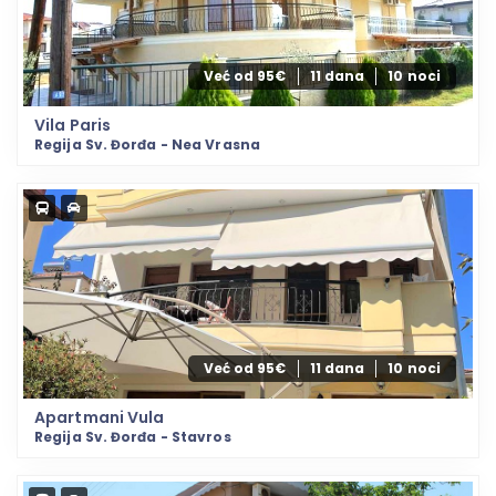
Već od 95€
11 dana
10 noci
Vila Paris
Regija Sv. Đorđa - Nea Vrasna
Već od 95€
11 dana
10 noci
Apartmani Vula
Regija Sv. Đorđa - Stavros