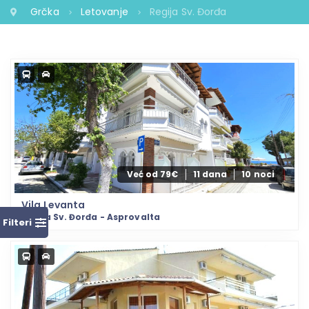
Grčka
Letovanje
Regija Sv. Đorđa
Već od 79€
11 dana
10 noci
Vila Levanta
Regija Sv. Đorđa - Asprovalta
Filteri