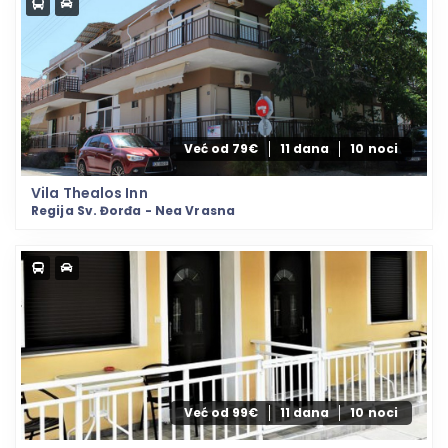
Već od 79€
11 dana
10 noci
Vila Thealos Inn
Regija Sv. Đorđa - Nea Vrasna
Već od 99€
11 dana
10 noci