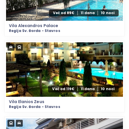
Već od 89€
11 dana
10 noci
Vila Alexandros Palace
Regija Sv. Đorđa - Stavros
Već od 119€
11 dana
10 noci
Vila Elanios Zeus
Regija Sv. Đorđa - Stavros