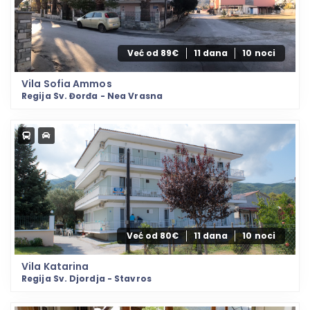
Već od 89€
11 dana
10 noci
Vila Sofia Ammos
Regija Sv. Đorđa - Nea Vrasna
Već od 80€
11 dana
10 noci
Vila Katarina
Regija Sv. Djordja - Stavros