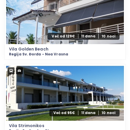
Već od 129€
11 dana
10 noci
Vila Golden Beach
Regija Sv. Đorđa - Nea Vrasna
Već od 95€
11 dana
10 noci
Vila Strimonikos