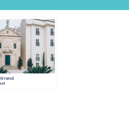
 Grand
ast