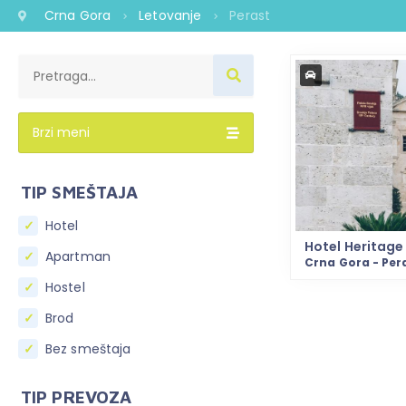
Crna Gora
Letovanje
Perast
Brzi meni
TIP SMEŠTAJA
Hotel
Hotel Heritage
Apartman
Crna Gora - Per
Hostel
Brod
Bez smeštaja
TIP PREVOZA