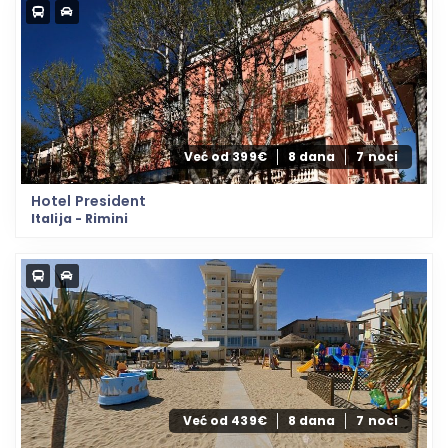
Već od 399€
8 dana
7 noci
Hotel President
Italija - Rimini
Već od 439€
8 dana
7 noci