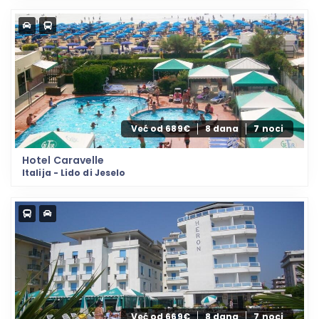
Već od 689€
8 dana
7 noci
Hotel Caravelle
Italija - Lido di Jeselo
Već od 669€
8 dana
7 noci