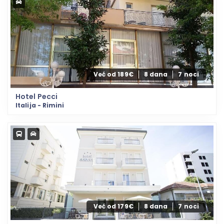
Već od 189€
8 dana
7 noci
Hotel Pecci
Italija - Rimini
Već od 179€
8 dana
7 noci