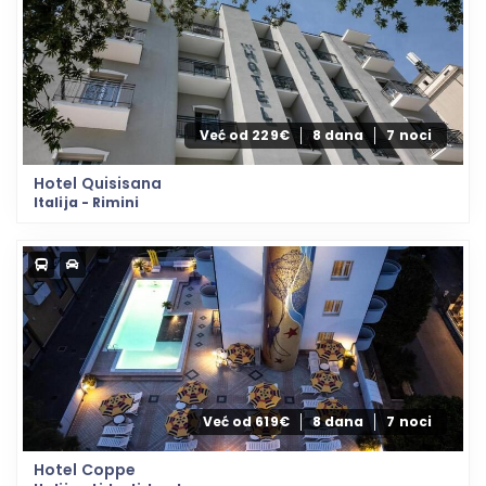
Već od 229€
8 dana
7 noci
Hotel Quisisana
Italija - Rimini
Već od 619€
8 dana
7 noci
Hotel Coppe