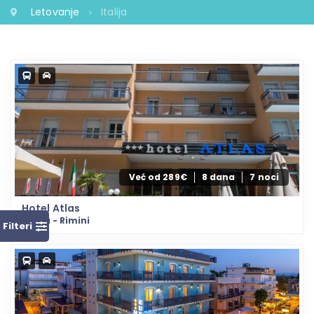
Letovanje
Italija
Već od 289€
8 dana
7 noci
Hotel Atlas
Italija - Rimini
Filteri