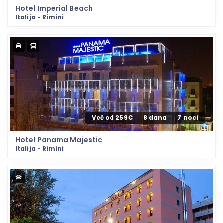
Hotel Imperial Beach
Italija - Rimini
Već od 259€
8 dana
7 noci
Hotel Panama Majestic
Italija - Rimini