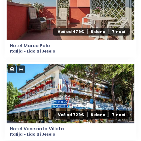
Već od 479€
8 dana
7 noci
Hotel Marco Polo
Italija - Lido di Jeselo
Već od 729€
8 dana
7 noci
Hotel Venezia la Villeta
Italija - Lido di Jeselo