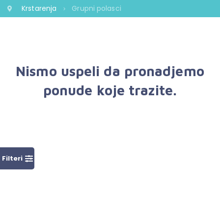
Krstarenja
Grupni polasci
Nismo uspeli da pronadjemo
ponude koje trazite.
Filteri