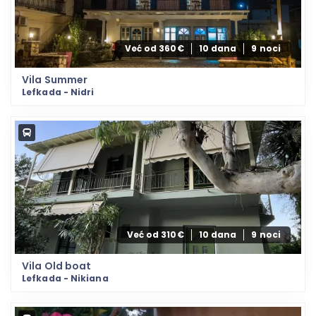
Već od 360€
10 dana
9 noci
Vila Summer
Lefkada - Nidri
Već od 310€
10 dana
9 noci
Vila Old boat
Lefkada - Nikiana