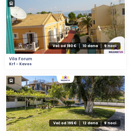
Već od 180€
10 dana
9 noci
Vila Forum
Krf - Kavos
Već od 195€
12 dana
9 noci