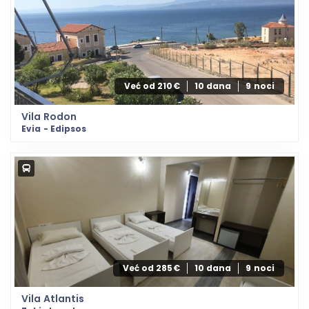
Već od 210€
10 dana
9 noci
Vila Rodon
Evia - Edipsos
Već od 285€
10 dana
9 noci
Vila Atlantis