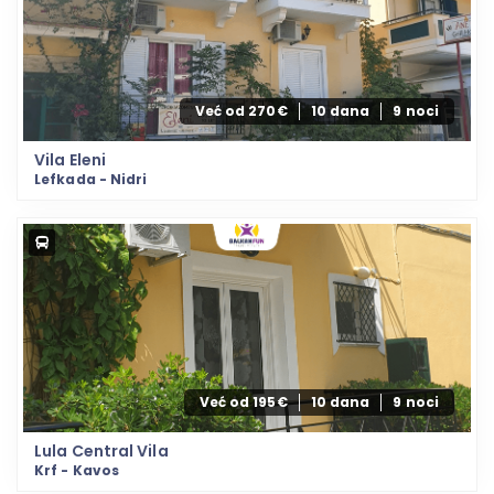
Već od 270€
10 dana
9 noci
Vila Eleni
Lefkada - Nidri
Već od 195€
10 dana
9 noci
Lula Central Vila
Krf - Kavos