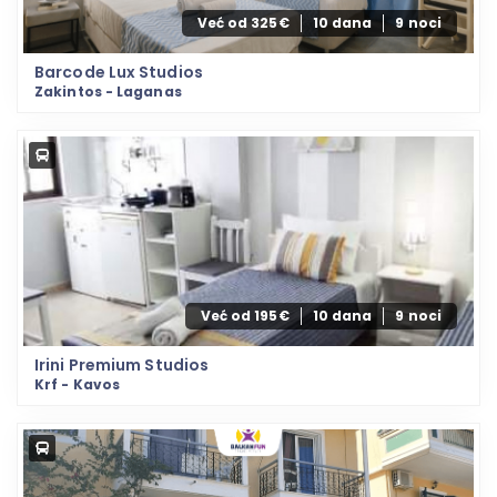
Već od 325€
10 dana
9 noci
Barcode Lux Studios
Zakintos - Laganas
Već od 195€
10 dana
9 noci
Irini Premium Studios
Krf - Kavos