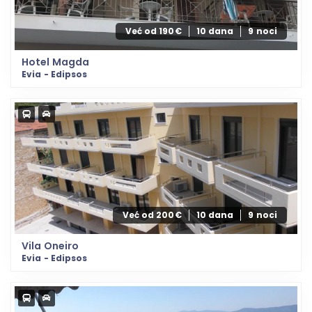
Već od 190€
10 dana
9 noci
Hotel Magda
Evia - Edipsos
Već od 200€
10 dana
9 noci
Vila Oneiro
Evia - Edipsos