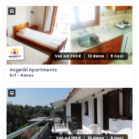
Već od 200€
12 dana
9 noci
Angeliki Apartments
Krf - Kavos
Već od 195€
10 dana
9 noci