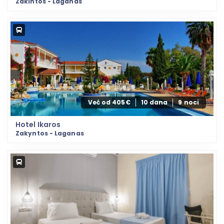
Zakintos - Laganas
Već od 405€
10 dana
9 noci
Hotel Ikaros
Zakyntos - Laganas