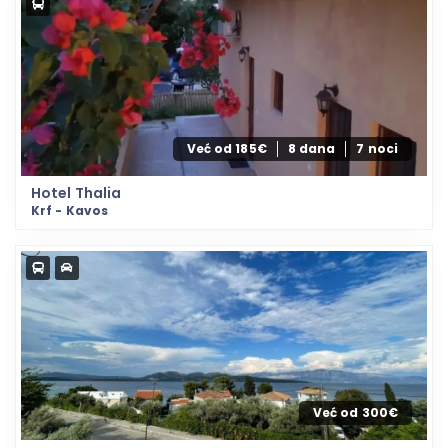
Već od 185€
8 dana
7 noci
Hotel Thalia
Krf - Kavos
Već od 300€