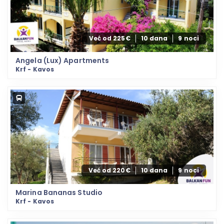
Već od 225€
10 dana
9 noci
Angela (Lux) Apartments
Krf - Kavos
Već od 220€
10 dana
9 noci
Marina Bananas Studio
Krf - Kavos