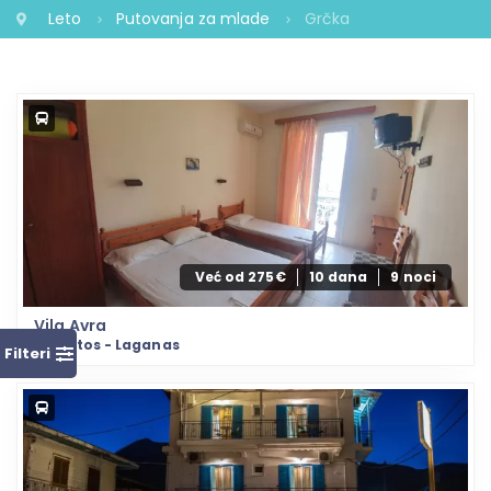
Leto
Putovanja za mlade
Grčka
Već od 275€
10 dana
9 noci
Vila Avra
Zakintos - Laganas
Filteri