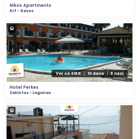
Nikos Apartments
Krf - Kavos
Već od 415€
10 dana
9 noci
Hotel Perkes
Zakintos - Laganas