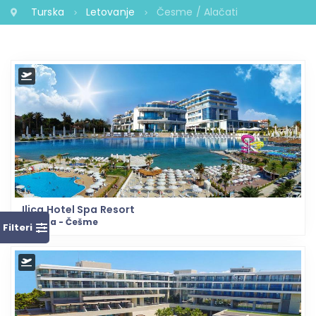
Turska
Letovanje
Česme / Alačati
Ilica Hotel Spa Resort
Turska - Češme
Filteri