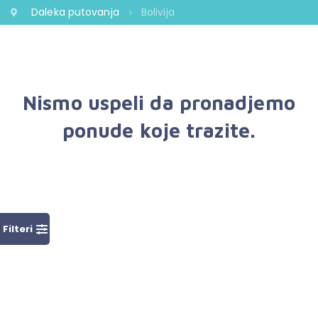
Daleka putovanja
Bolivija
Nismo uspeli da pronadjemo
ponude koje trazite.
Filteri