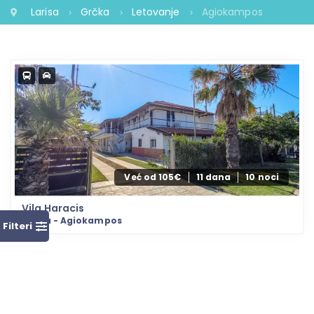
Larisa
Grčka
Letovanje
Agiokampos
Već od 105€
11 dana
10 noci
Vila Haracis
Larisa - Agiokampos
Filteri